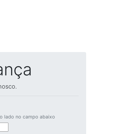
ança
nosco.
ao lado no campo abaixo