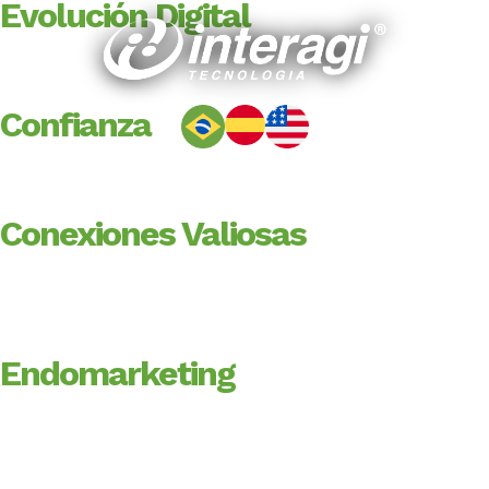
Evolución Digital
Invierte en soluciones
personalizadas y eficientes
Confianza
Conecta a personas, acelera los
procesos
Conexiones Valiosas
Compromete a tus
colaboradores y fortalece la
cultura organizacional
Endomarketing
Promueve el bienestar e
impulsa resultados