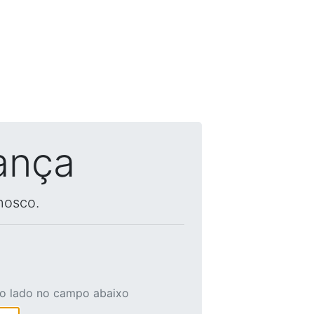
ança
nosco.
ao lado no campo abaixo